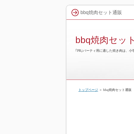
bbq焼肉セット通販
bbq焼肉セッ
｢PR｣パーティ用に適した焼き肉は、
トップページ
＞ bbq焼肉セット通販