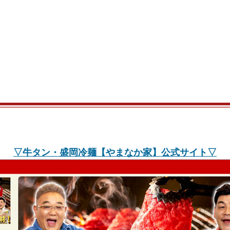
▽牛タン・盛岡冷麺【やまなか家】公式サイト▽