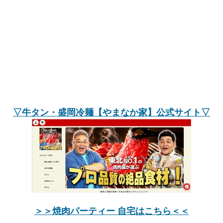
▽牛タン・盛岡冷麺【やまなか家】公式サイト▽
＞＞焼肉パーティー 自宅はこちら＜＜